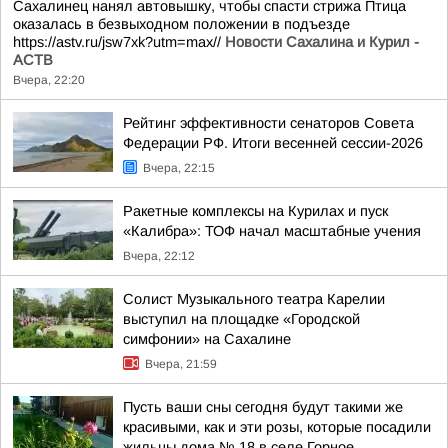
Сахалинец нанял автовышку, чтобы спасти стрижа Птица
оказалась в безвыходном положении в подъезде
https://astv.ru/jsw7xk?utm=max//
Новости Сахалина и Курил -
АСТВ
Вчера, 22:20
Рейтинг эффективности сенаторов Совета
Федерации РФ. Итоги весенней сессии-2026
Вчера, 22:15
Ракетные комплексы на Курилах и пуск
«Калибра»: ТОФ начал масштабные учения
Вчера, 22:12
Солист Музыкального театра Карелии
выступил на площадке «Городской
симфонии» на Сахалине
Вчера, 21:59
Пусть ваши сны сегодня будут такими же
красивыми, как и эти розы, которые посадили
жильцы дома № 18 в селе Горное