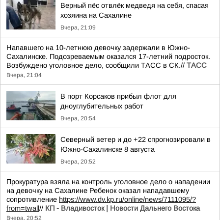
Верный пёс отвлёк медведя на себя, спасая
хозяина на Сахалине
Вчера, 21:09
Напавшего на 10-летнюю девочку задержали в Южно-
Сахалинске. Подозреваемым оказался 17-летний подросток.
Возбуждено уголовное дело, сообщили ТАСС в СК.//
ТАСС
Вчера, 21:04
В порт Корсаков прибыл флот для
дноуглубительных работ
Вчера, 20:54
Северный ветер и до +22 спрогнозировали в
Южно-Сахалинске 8 августа
Вчера, 20:52
Прокуратура взяла на контроль уголовное дело о нападении
на девочку на Сахалине Ребенок оказал нападавшему
сопротивление
https://www.dv.kp.ru/online/news/7111095/?
from=twall
//
КП - Владивосток | Новости Дальнего Востока
Вчера, 20:52