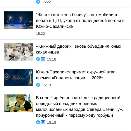
15:22
"Жёстко влетел в бочину": автомобилист
попал в ДТП, уходя от полицейской погони в
Южно-Сахалинске
15:22
«Книжный дворик» вновь объединил юных
сахалинцев
15:18
Южно-Сахалинск примет окружной этап
премии «Гордость нации — 2026»
15:18
В селе Чир-Унвд состоялся традиционный
обрядовый праздник коренных
малочисленных народов Севера «Тени Гу»,
приуроченный к первому ходу горбуши
15:18