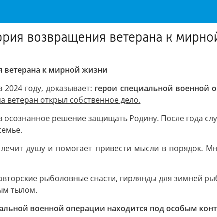
тория возвращения ветерана к мирно
я ветерана к мирной жизни
в 2024 году, доказывает:
герои специальной военной 
а ветеран открыл собственное дело.
в осознанное решение защищать Родину. После года сл
семье.
 лечит душу и помогает привести мысли в порядок. Мн
авторские рыболовные снасти, гирлянды для зимней рыб
ым тылом.
иальной военной операции находится под особым кон