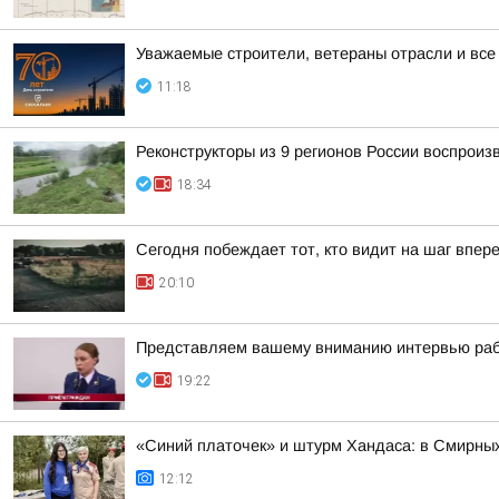
Уважаемые строители, ветераны отрасли и все
11:18
Реконструкторы из 9 регионов России воспрои
18:34
Сегодня побеждает тот, кто видит на шаг впер
20:10
Представляем вашему вниманию интервью рабо
19:22
«Синий платочек» и штурм Хандаса: в Смирны
12:12