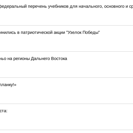
деральный перечень учебников для начального, основного и с
нились в патриотической акции "Узелок Победы"
ньо на регионы Дальнего Востока
планку!»
ста: