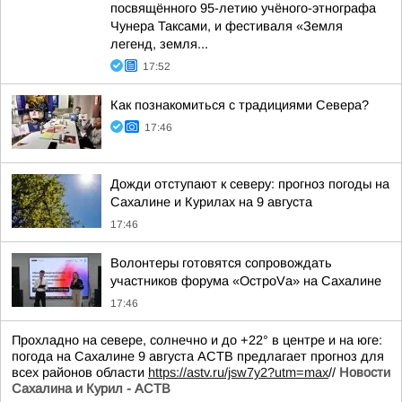
посвящённого 95-летию учёного-этнографа
Чунера Таксами, и фестиваля «Земля
легенд, земля...
17:52
Как познакомиться с традициями Севера?
17:46
Дожди отступают к северу: прогноз погоды на
Сахалине и Курилах на 9 августа
17:46
Волонтеры готовятся сопровождать
участников форума «ОстроVа» на Сахалине
17:46
Прохладно на севере, солнечно и до +22° в центре и на юге:
погода на Сахалине 9 августа АСТВ предлагает прогноз для
всех районов области
https://astv.ru/jsw7y2?utm=max
//
Новости
Сахалина и Курил - АСТВ