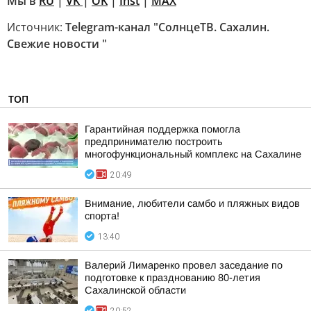
Мы в
RU
|
VK
|
OK
|
Inst
|
MAX
Источник:
Telegram-канал "СолнцеТВ. Сахалин.
Свежие новости "
ТОП
Гарантийная поддержка помогла
предпринимателю построить
многофункциональный комплекс на Сахалине
20:49
Внимание, любители самбо и пляжных видов
спорта!
13:40
Валерий Лимаренко провел заседание по
подготовке к празднованию 80-летия
Сахалинской области