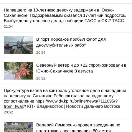
Напавшего на 10-летнюю девочку задержали в Южно-
Сахалинске. Подозреваемым оказался 17-летний подросток.
Возбуждено уголовное дело, сообщили ТАСС в СК.//
ТАСС
21:04
В порт Корсаков прибыл флот для
дноуглубительных работ
20:54
Северный ветер и до +22 спрогнозировали в
Южно-Сахалинске 8 августа
20:52
Прокуратура взяла на контроль уголовное дело о нападении
на девочку на Сахалине Ребенок оказал нападавшему
сопротивление
https://www.dv.kp.ru/online/news/7111095/?
from=twall
//
КП - Владивосток | Новости Дальнего Востока
20:52
Валерий Лимаренко провел заседание по
подготовке к празднованию 80-летия