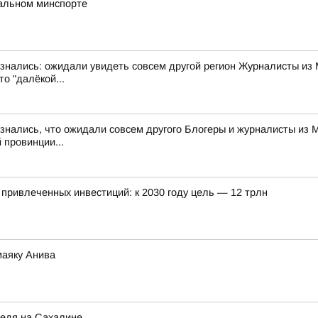
нальном минспорте
изнались: ожидали увидеть совсем другой регион Журналисты из 
о "далёкой...
знались, что ожидали совсем другого Блогеры и журналисты из 
 провинции...
привлеченных инвестиций: к 2030 году цель — 12 трлн
маяку Анива
ведя на Сахалине