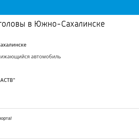
 головы в Южно-Сахалинске
Сахалинске
ближающийся автомобиль
 АСТВ"
порта!