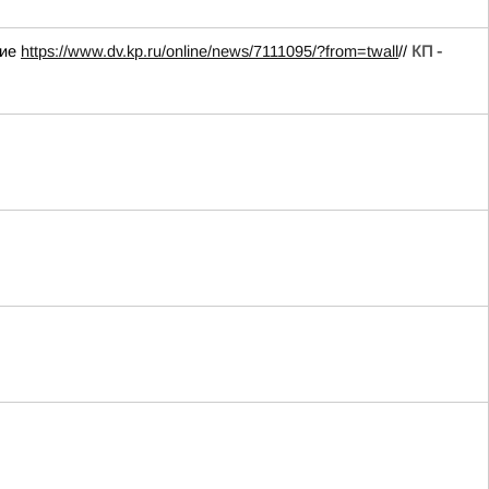
ние
https://www.dv.kp.ru/online/news/7111095/?from=twall
//
КП -