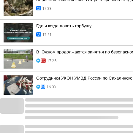
17:28
Где и когда ловить горбушу
17:51
В Южном продолжаются занятия по безопасно
17:26
Сотрудники УКОН УМВД России по Сахалинской
16:03