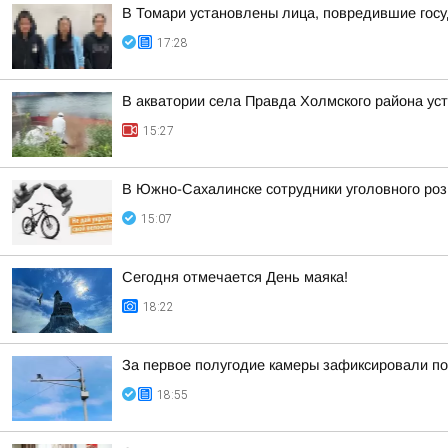
В Томари установлены лица, повредившие гос
17:28
В акватории села Правда Холмского района ус
15:27
В Южно-Сахалинске сотрудники уголовного роз
15:07
Сегодня отмечается День маяка!
18:22
За первое полугодие камеры зафиксировали по
18:55