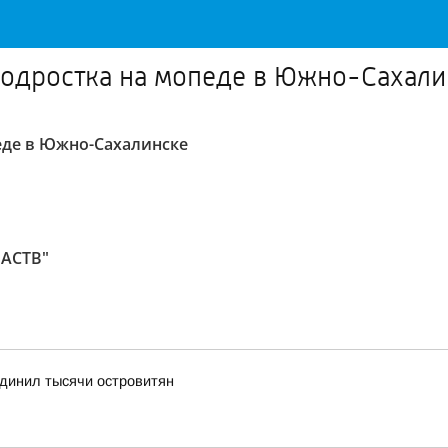
подростка на мопеде в Южно-Сахали
еде в Южно-Сахалинске
 АСТВ"
динил тысячи островитян