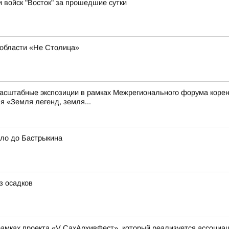
и войск "Восток" за прошедшие сутки
области «Не Столица»
масштабные экспозиции в рамках Межрегионального форума коре
я «Земля легенд, земля...
шло до Бастрыкина
з осадков
амках проекта «V СахАрхивФест», который реализуется ассоциа