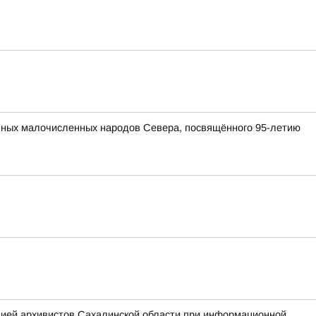
нных малочисленных народов Севера, посвящённого 95-летию
цией архивистов Сахалинской области при информационной