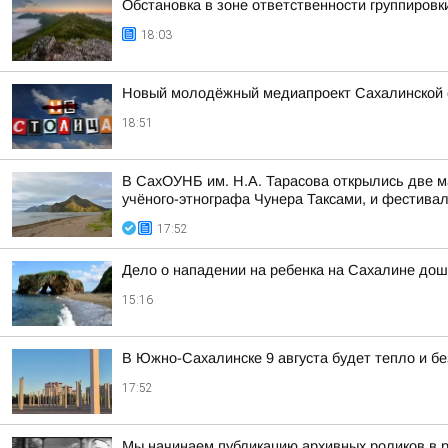
Обстановка в зоне ответственности группировк
18:03
Новый молодёжный медиапроект Сахалинской 
18:51
В СахОУНБ им. Н.А. Тарасова открылись две 
учёного-этнографа Чунера Таксами, и фестивал
17:52
Дело о нападении на ребенка на Сахалине до
15:16
В Южно-Сахалинске 9 августа будет тепло и бе
17:52
Мы начинаем публикацию архивных роликов в р