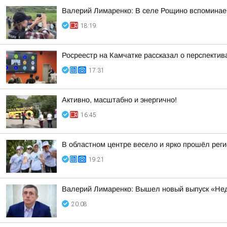
Валерий Лимаренко: В селе Рощино вспоминаем
18:19
Росреестр на Камчатке рассказал о перспекти
17:31
Активно, масштабно и энергично!
16:45
В областном центре весело и ярко прошёл рег
19:21
Валерий Лимаренко: Вышел новый выпуск «Нед
20:08