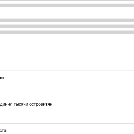
ка
динил тысячи островитян
ста: