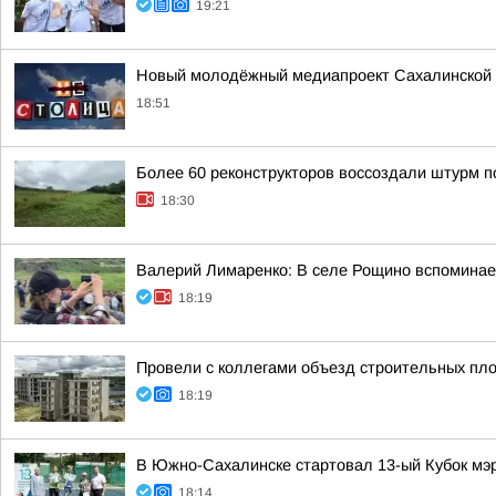
19:21
Новый молодёжный медиапроект Сахалинской 
18:51
Более 60 реконструкторов воссоздали штурм п
18:30
Валерий Лимаренко: В селе Рощино вспоминаем
18:19
Провели с коллегами объезд строительных пл
18:19
В Южно-Сахалинске стартовал 13-ый Кубок мэр
18:14