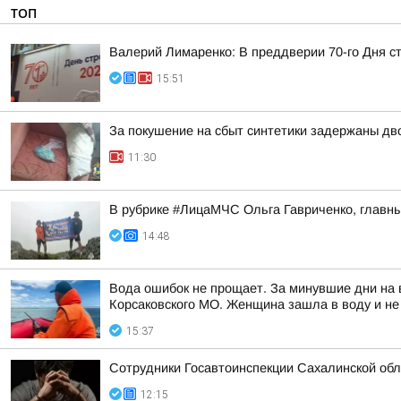
ТОП
Валерий Лимаренко: В преддверии 70-го Дня с
15:51
За покушение на сбыт синтетики задержаны д
11:30
В рубрике #ЛицаМЧС Ольга Гавриченко, главны
14:48
Вода ошибок не прощает. За минувшие дни на в
Корсаковского МО. Женщина зашла в воду и не
15:37
Сотрудники Госавтоинспекции Сахалинской обл
12:15