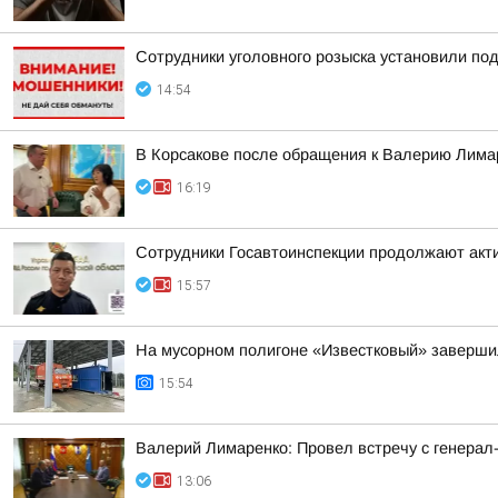
Сотрудники уголовного розыска установили по
14:54
В Корсакове после обращения к Валерию Лима
16:19
Сотрудники Госавтоинспекции продолжают акти
15:57
На мусорном полигоне «Известковый» завершил
15:54
Валерий Лимаренко: Провел встречу с генера
13:06