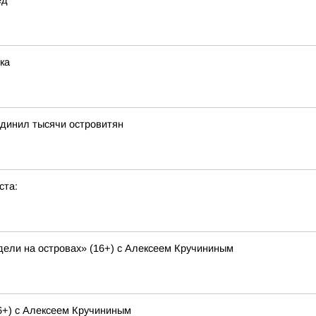
ед
ка
динил тысячи островитян
ста:
ели на островах» (16+) с Алексеем Кручининым
6+) с Алексеем Кручининым