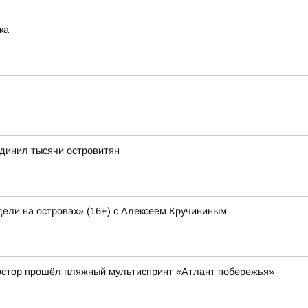
ка
динил тысячи островитян
ели на островах» (16+) с Алексеем Кручининым
ростор прошёл пляжный мультиспринт «Атлант побережья»