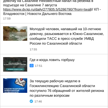
девочку на Сахалине Неизвестный напал на ребенка в
подъезде на Сахалине 7 августа
https://www.dv.kp.ru/daily/277805.5/5286790/?from=twall
//
КП -
Владивосток | Новости Дальнего Востока
17:59
Молодой человек, напавший на 10-летнюю
девочку, разыскивается в Южно-Сахалинске,
сообщили ТАСС в пресс-службе УМВД
России по Сахалинской области
17:55
Где и когда ловить горбушу
17:51
За текущую рабочую неделю в
Госжилинспекцию Сахалинской области
поступило 76 обращений от жителей региона
по различным вопросам
17:46