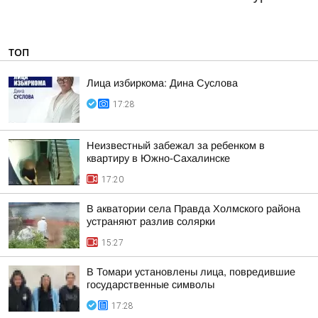
ТОП
Лица избиркома: Дина Суслова
17:28
Неизвестный забежал за ребенком в
квартиру в Южно-Сахалинске
17:20
В акватории села Правда Холмского района
устраняют разлив солярки
15:27
В Томари установлены лица, повредившие
государственные символы
17:28