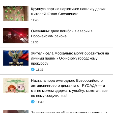
Крупную партию наркотиков нашли у двоих
жителей Южно-Сахалинска
11:45
Очевидцы: двое погибли в аварии в
Поронайском районе
11:36
Жители села Москальво могут обратиться на
личный приём к Охинскому городскому
прокурору
11:33
Настала пора ежегодного Всероссийского
антидопингового диктанта от РУСАДА — и
мы не можем сдержать улыбку: кажется, все
по нему соскучились!
11:30
За покушение на сбыт синтетики задержаны