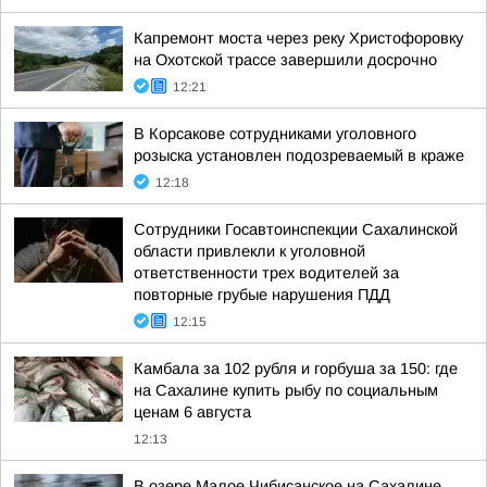
Капремонт моста через реку Христофоровку
на Охотской трассе завершили досрочно
12:21
В Корсакове сотрудниками уголовного
розыска установлен подозреваемый в краже
12:18
Сотрудники Госавтоинспекции Сахалинской
области привлекли к уголовной
ответственности трех водителей за
повторные грубые нарушения ПДД
12:15
Камбала за 102 рубля и горбуша за 150: где
на Сахалине купить рыбу по социальным
ценам 6 августа
12:13
В озере Малое Чибисанское на Сахалине