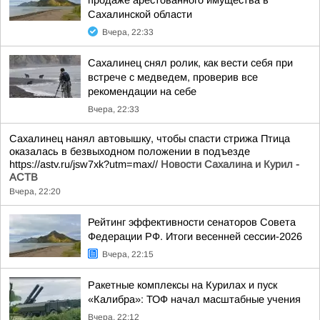
продаже арестованного имущества в
Сахалинской области
Вчера, 22:33
Сахалинец снял ролик, как вести себя при
встрече с медведем, проверив все
рекомендации на себе
Вчера, 22:33
Сахалинец нанял автовышку, чтобы спасти стрижа Птица
оказалась в безвыходном положении в подъезде
https://astv.ru/jsw7xk?utm=max//
Новости Сахалина и Курил -
АСТВ
Вчера, 22:20
Рейтинг эффективности сенаторов Совета
Федерации РФ. Итоги весенней сессии-2026
Вчера, 22:15
Ракетные комплексы на Курилах и пуск
«Калибра»: ТОФ начал масштабные учения
Вчера, 22:12