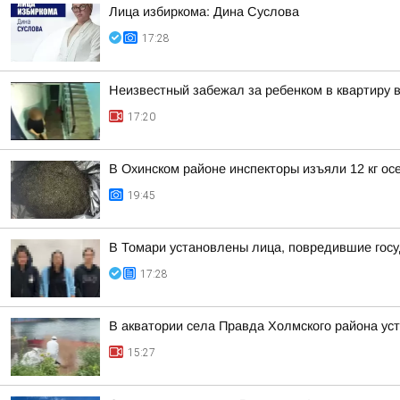
Лица избиркома: Дина Суслова
17:28
Неизвестный забежал за ребенком в квартиру
17:20
В Охинском районе инспекторы изъяли 12 кг ос
19:45
В Томари установлены лица, повредившие гос
17:28
В акватории села Правда Холмского района ус
15:27