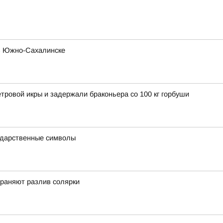
 в Южно-Сахалинске
етровой икры и задержали браконьера со 100 кг горбуши
ударственные символы
траняют разлив солярки