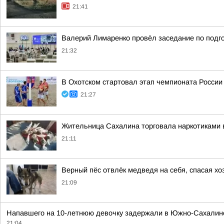
21:41
Валерий Лимаренко провёл заседание по подго
21:32
В Охотском стартовал этап чемпионата России
21:27
Жительница Сахалина торговала наркотиками в
21:11
Верный пёс отвлёк медведя на себя, спасая х
21:09
Напавшего на 10-летнюю девочку задержали в Южно-Сахалинск
21:04