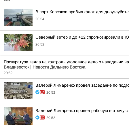
В порт Корсаков прибыл флот для дноуглубит
20:54
Северный ветер и до +22 спрогнозировали в Ю
20:52
Прокуратура взяла на контроль уголовное дело о нападении 
Владивосток | Новости Дальнего Востока
20:52
Валерий Лимаренко провел заседание по подго
20:52
Валерий Лимаренко провел рабочую встречу с
20:52