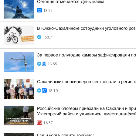
Сегодня отмечается День маяка!
18:22
В Южно-Сахалинске сотрудники уголовного роз
15:07
За первое полугодие камеры зафиксировали по
18:55
Сахалинских пенсионеров чествовали в регио
18:10
Российские блогеры приехали на Сахалин и при
Углегорский район и удивились: вместо далёкой
16:57
Где и когда ловить горбушу