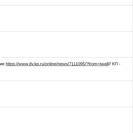
ние
https://www.dv.kp.ru/online/news/7111095/?from=twall
//
КП -