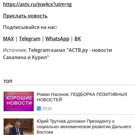
https://astv.ru/jsw4cx?utm=tg
Прислать новость
Подписывайся на нас:
MAX
|
Telegram
|
WhatsApp
|
ВК
Источник:
Telegram-канал "АСТВ.ру - новости
Сахалина и Курил"
ТОП
Роман Насонов: ПОДБОРКА ПОЗИТИВНЫХ
НОВОСТЕЙ
00:55
Юрий Трутнев доложил Президенту о
социально-экономическом развитии Дальнего
Востока