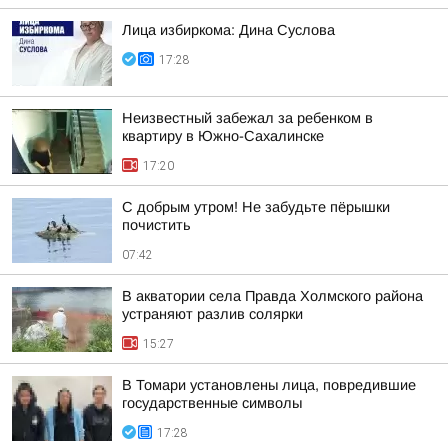
Лица избиркома: Дина Суслова
17:28
Неизвестный забежал за ребенком в
квартиру в Южно-Сахалинске
17:20
С добрым утром! Не забудьте пёрышки
почистить
07:42
В акватории села Правда Холмского района
устраняют разлив солярки
15:27
В Томари установлены лица, повредившие
государственные символы
17:28