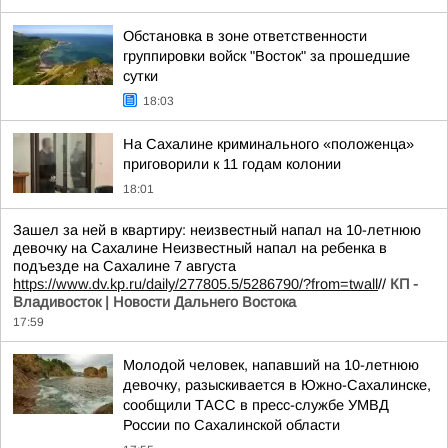
Обстановка в зоне ответственности
группировки войск "Восток" за прошедшие
сутки
18:03
На Сахалине криминального «положенца»
приговорили к 11 годам колонии
18:01
Зашел за ней в квартиру: неизвестный напал на 10-летнюю
девочку на Сахалине Неизвестный напал на ребенка в
подъезде на Сахалине 7 августа
https://www.dv.kp.ru/daily/277805.5/5286790/?from=twall
//
КП -
Владивосток | Новости Дальнего Востока
17:59
Молодой человек, напавший на 10-летнюю
девочку, разыскивается в Южно-Сахалинске,
сообщили ТАСС в пресс-службе УМВД
России по Сахалинской области