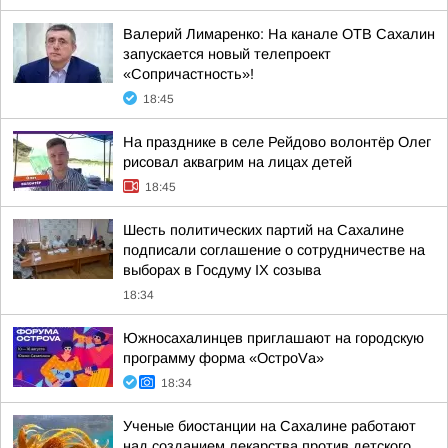
Валерий Лимаренко: На канале ОТВ Сахалин
запускается новый телепроект
«Сопричастность»!
18:45
На празднике в селе Рейдово волонтёр Олег
рисовал аквагрим на лицах детей
18:45
Шесть политических партий на Сахалине
подписали соглашение о сотрудничестве на
выборах в Госдуму IX созыва
18:34
Южносахалинцев приглашают на городскую
программу форма «ОстроVа»
18:34
Ученые биостанции на Сахалине работают
над созданием лекарства против детского