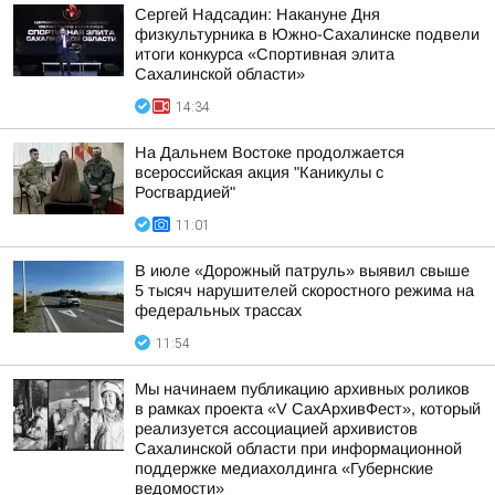
Сергей Надсадин: Накануне Дня
физкультурника в Южно-Сахалинске подвели
итоги конкурса «Спортивная элита
Сахалинской области»
14:34
На Дальнем Востоке продолжается
всероссийская акция "Каникулы с
Росгвардией"
11:01
В июле «Дорожный патруль» выявил свыше
5 тысяч нарушителей скоростного режима на
федеральных трассах
11:54
Мы начинаем публикацию архивных роликов
в рамках проекта «V СахАрхивФест», который
реализуется ассоциацией архивистов
Сахалинской области при информационной
поддержке медиахолдинга «Губернские
ведомости»