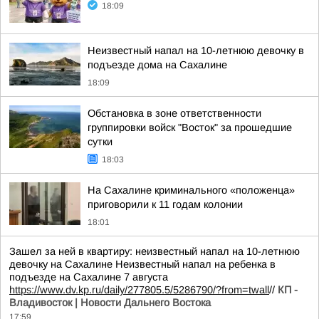
18:09
Неизвестный напал на 10-летнюю девочку в
подъезде дома на Сахалине
18:09
Обстановка в зоне ответственности
группировки войск "Восток" за прошедшие
сутки
18:03
На Сахалине криминального «положенца»
приговорили к 11 годам колонии
18:01
Зашел за ней в квартиру: неизвестный напал на 10-летнюю
девочку на Сахалине Неизвестный напал на ребенка в
подъезде на Сахалине 7 августа
https://www.dv.kp.ru/daily/277805.5/5286790/?from=twall
//
КП -
Владивосток | Новости Дальнего Востока
17:59