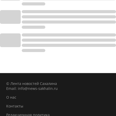
© Лента новостей Сахалина
Email:
info@news-sakhalin.ru
О нас
Контакты
Редакционная политика