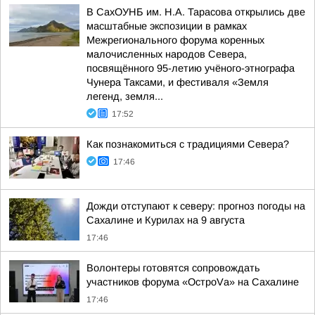
В СахОУНБ им. Н.А. Тарасова открылись две
масштабные экспозиции в рамках
Межрегионального форума коренных
малочисленных народов Севера,
посвящённого 95-летию учёного-этнографа
Чунера Таксами, и фестиваля «Земля
легенд, земля...
17:52
Как познакомиться с традициями Севера?
17:46
Дожди отступают к северу: прогноз погоды на
Сахалине и Курилах на 9 августа
17:46
Волонтеры готовятся сопровождать
участников форума «ОстроVа» на Сахалине
17:46