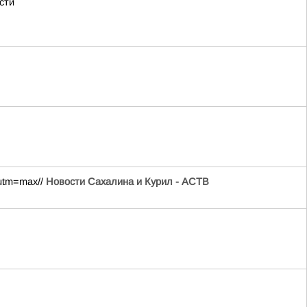
сти
?utm=max//
Новости Сахалина и Курил - АСТВ