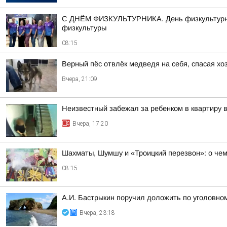
С ДНЁМ ФИЗКУЛЬТУРНИКА. День физкультурника
физкультуры
08:15
Верный пёс отвлёк медведя на себя, спасая хо
Вчера, 21:09
Неизвестный забежал за ребенком в квартиру
Вчера, 17:20
Шахматы, Шумшу и «Троицкий перезвон»: о чем 
08:15
А.И. Бастрыкин поручил доложить по уголовно
Вчера, 23:18