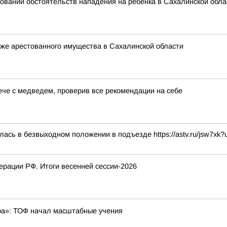
овании обстоятельств нападения на ребенка в Сахалинской обла
же арестованного имущества в Сахалинской области
рече с медведем, проверив все рекомендации на себе
ась в безвыходном положении в подъезде https://astv.ru/jsw7xk
рации РФ. Итоги весенней сессии-2026
бра»: ТОФ начал масштабные учения