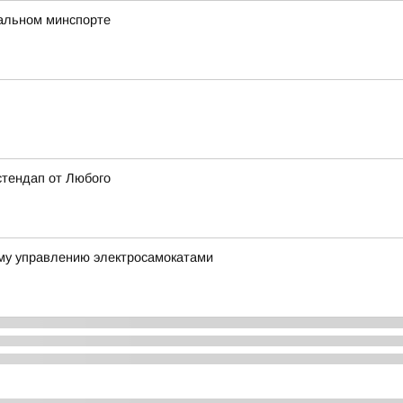
нальном минспорте
стендап от Любого
му управлению электросамокатами