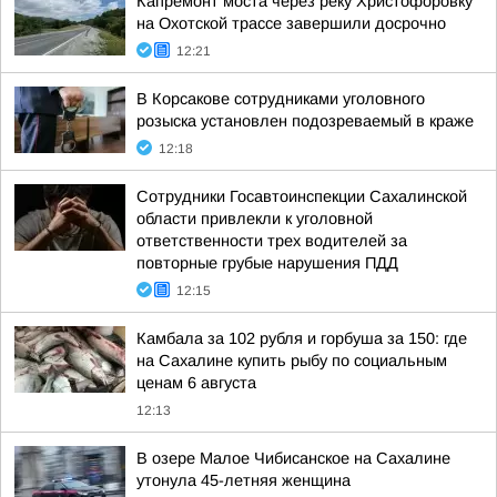
Капремонт моста через реку Христофоровку
на Охотской трассе завершили досрочно
12:21
В Корсакове сотрудниками уголовного
розыска установлен подозреваемый в краже
12:18
Сотрудники Госавтоинспекции Сахалинской
области привлекли к уголовной
ответственности трех водителей за
повторные грубые нарушения ПДД
12:15
Камбала за 102 рубля и горбуша за 150: где
на Сахалине купить рыбу по социальным
ценам 6 августа
12:13
В озере Малое Чибисанское на Сахалине
утонула 45-летняя женщина