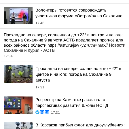
Волонтеры готовятся сопровождать
участников форума «ОстроVа» на Сахалине
17:46
Прохладно на севере, солнечно и до +22° в центре и на юге:
погода на Сахалине 9 августа АСТВ предлагает прогноз для
всех районов области
https://astv.ru/jsw7y2?utm=max
//
Новости
Сахалина и Курил - АСТВ
17:34
Прохладно на севере, солнечно и до +22° в
центре и на юге: погода на Сахалине 9
августа
17:31
Росреестр на Камчатке рассказал о
перспективах развития Школы НСПД
17:31
В Корсаков прибыл флот для дноуглубления: