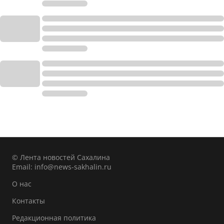
© Лента новостей Сахалина
Email:
info@news-sakhalin.ru
О нас
Контакты
Редакционная политика