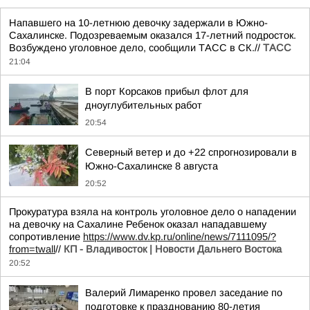
Напавшего на 10-летнюю девочку задержали в Южно-
Сахалинске. Подозреваемым оказался 17-летний подросток.
Возбуждено уголовное дело, сообщили ТАСС в СК.//
ТАСС
21:04
В порт Корсаков прибыл флот для
дноуглубительных работ
20:54
Северный ветер и до +22 спрогнозировали в
Южно-Сахалинске 8 августа
20:52
Прокуратура взяла на контроль уголовное дело о нападении
на девочку на Сахалине Ребенок оказал нападавшему
сопротивление
https://www.dv.kp.ru/online/news/7111095/?
from=twall
//
КП - Владивосток | Новости Дальнего Востока
20:52
Валерий Лимаренко провел заседание по
подготовке к празднованию 80-летия