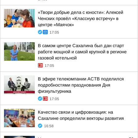
«Твори добрые дела с юности»: Алексей
Ченских провёл «Классную встречу» в
центре «Маячок»
17:05
В самом центре Сахалина был дан старт
работе мощной и самой крупной в регионе
газовой котельной
17:05
В эфире телекомпании АСТВ поделился
подробностями празднования Дня
физкультурника
17:05
Качество связи и цифровизация: на
Сахалине определили векторы развития
16:58