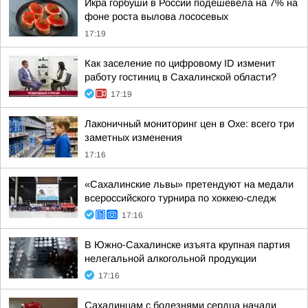
Икра горбуши в России подешевела на 7% на
фоне роста вылова лососевых
17:19
Как заселение по цифровому ID изменит
работу гостиниц в Сахалинской области?
17:19
Лаконичный мониторинг цен в Охе: всего три
заметных изменения
17:16
«Сахалинские львы» претендуют на медали
всероссийского турнира по хоккею-следж
17:16
В Южно-Сахалинске изъята крупная партия
нелегальной алкогольной продукции
17:16
Сахалинцам с болезнями сердца начали