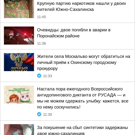
Крупную партию наркотиков нашли у двоих
жителей Южно-Сахалинска
11:45
Очевидцы: двое погибли в аварии в
Поронайском районе
11:36
Жители села Москальво могут обратиться на
личный приём к Охинскому городскому
прокурору
11:33
Настала пора ежегодного Всероссийского
антидопингового диктанта от РУСАДА — и
мы не можем сдержать улыбку: кажется, все
по нему соскучились!
11:30
За покушение на сбыт синтетики задержаны
двое южно-сахалинцев