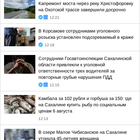
Капремонт моста через реку Христофоровку
на Охотской трассе завершили досрочно
12:21
В Корсакове сотрудниками уголовного
розыска установлен подозреваемый в краже
12:18
Сотрудники Госавтоинспекции Сахалинской
области привлекли к уголовной
ответственности трех водителей за
повторные грубые нарушения ПДД
12:15
Камбала за 102 рубля и горбуша за 150: где
на Сахалине купить рыбу по социальным
ценам 6 августа
12:13
В озере Малое Чибисанское на Сахалине
утонула 45-летняя женщина