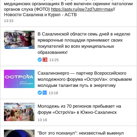
медицинских организациях В неё включен скрининг патологии
органов слуха (ФОТО)
https://astv.ru/jsw7zd?utm=max
//
Новости Сахалина и Курил - АСТВ
13:33
В Сахалинской области семь дней в неделю
ярмарочные площадки принимают своих
покупателей во всех муниципальных
образованиях!
13:25
Сахалинэнерго — партнер Всероссийского
молодежного форума «ОстроVа»: открываем
молодым талантам путь в энергетику
13:18
Молодежь из 70 регионов прибывает на
форум «ОстроVа» в Южно-Сахалинск
13:18
"Вот это психанул": неизвестный выкинул