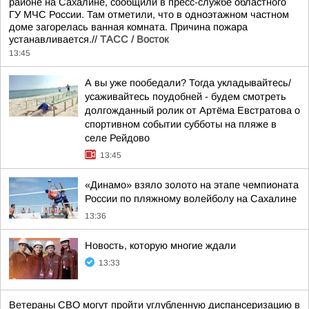
районе на Сахалине, сообщили в пресс-службе областного
ГУ МЧС России. Там отметили, что в одноэтажном частном
доме загорелась ванная комната. Причина пожара
устанавливается.//
ТАСС / Восток
13:45
А вы уже пообедали? Тогда укладывайтесь/
усаживайтесь поудобней - будем смотреть
долгожданный ролик от Артёма Евстратова о
спортивном событии субботы на пляже в
селе Рейдово
13:45
«Динамо» взяло золото на этапе чемпионата
России по пляжному волейболу на Сахалине
13:36
Новость, которую многие ждали
13:33
Ветераны СВО могут пройти углубленную диспансеризацию в