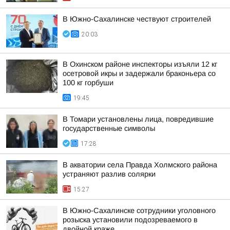
В Южно-Сахалинске чествуют строителей
20:03
В Охинском районе инспекторы изъяли 12 кг
осетровой икры и задержали браконьера со
100 кг горбуши
19:45
В Томари установлены лица, повредившие
государственные символы
17:28
В акватории села Правда Холмского района
устраняют разлив солярки
15:27
В Южно-Сахалинске сотрудники уголовного
розыска установили подозреваемого в
двойной краже