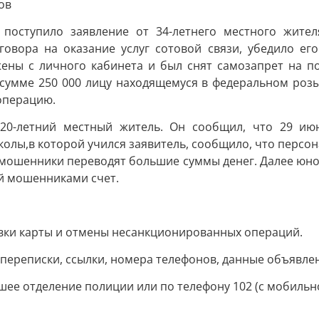
ов
поступило заявление от 34-летнего местного жите
говора на оказание услуг сотовой связи, убедило ег
ны с личного кабинета и был снят самозапрет на по
сумме 250 000 лицу находящемуся в федеральном розы
 операцию.
20-летний местный житель. Он сообщил, что 29 июн
олы,в которой учился заявитель, сообщило, что персо
й мошенники переводят большие суммы денег. Далее юно
ый мошенниками счет.
овки карты и отмены несанкционированных операций.
ереписки, ссылки, номера телефонов, данные объявле
шее отделение полиции или по телефону 102 (с мобильно