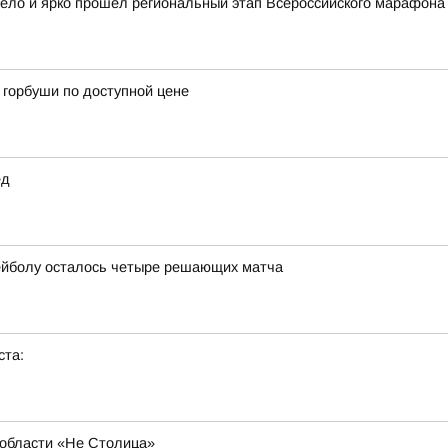
село и ярко прошёл региональный этап Всероссийского марафона
горбуши по доступной цене
ед
ейболу осталось четыре решающих матча
ста:
области «Не Столица»