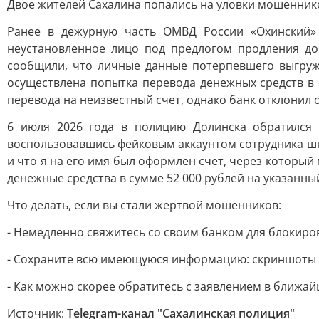
Двое жителей Сахалина попались на уловки мошенник
Ранее в дежурную часть ОМВД России «Охинский» 
неустановленное лицо под предлогом продления до
сообщили, что личные данные потерпевшего выгруже
осуществлена попытка перевода денежных средств в 
перевода на неизвестный счет, однако банк отклонил
6 июля 2026 года в полицию Долинска обратился 
воспользовавшись фейковым аккаунтом сотрудника шк
и что я на его имя был оформлен счет, через которы
денежные средства в сумме 52 000 рублей на указанн
Что делать, если вы стали жертвой мошенников:
- Немедленно свяжитесь со своим банком для блокир
- Сохраните всю имеющуюся информацию: скриншоты п
- Как можно скорее обратитесь с заявлением в ближай
Источник:
Telegram-канал "Сахалинская полиция"