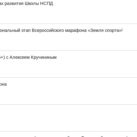
вах развития Школы НСПД
иональный этап Всероссийского марафона «Земля спорта»!
6+) с Алексеем Кручининым
она