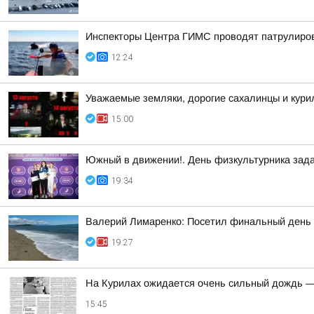
Инспекторы Центра ГИМС проводят патрулиров
12:24
Уважаемые земляки, дорогие сахалинцы и кури
15:00
Южный в движении!. День физкультурника зад
19:34
Валерий Лимаренко: Посетил финальный день 
19:27
На Курилах ожидается очень сильный дождь —
15:45