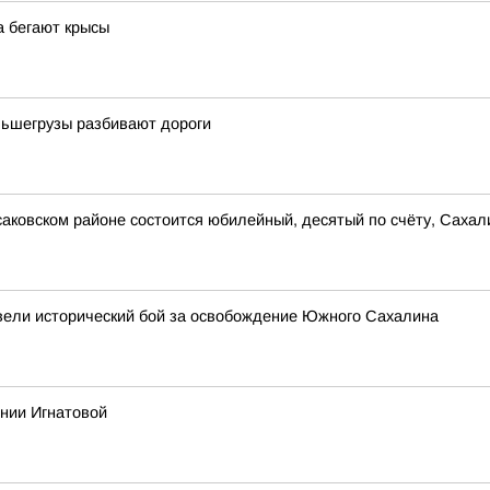
а бегают крысы
льшегрузы разбивают дороги
рсаковском районе состоится юбилейный, десятый по счёту, Сах
звели исторический бой за освобождение Южного Сахалина
ении Игнатовой