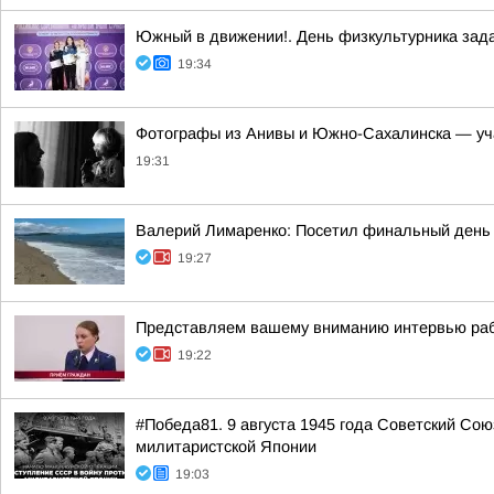
Южный в движении!. День физкультурника зад
19:34
Фотографы из Анивы и Южно-Сахалинска — уч
19:31
Валерий Лимаренко: Посетил финальный день 
19:27
Представляем вашему вниманию интервью рабо
19:22
#Победа81. 9 августа 1945 года Советский Сою
милитаристской Японии
19:03