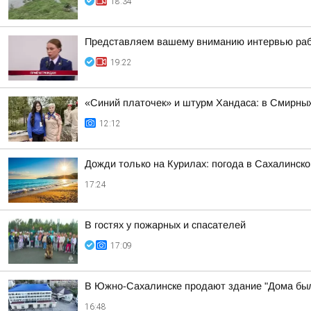
18:34
Представляем вашему вниманию интервью рабо
19:22
«Синий платочек» и штурм Хандаса: в Смирны
12:12
Дожди только на Курилах: погода в Сахалинской
17:24
В гостях у пожарных и спасателей
17:09
В Южно-Сахалинске продают здание "Дома был
16:48