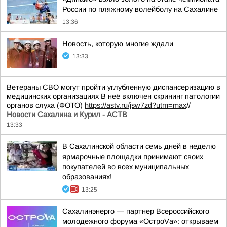
России по пляжному волейболу на Сахалине
13:36
Новость, которую многие ждали
13:33
Ветераны СВО могут пройти углубленную диспансеризацию в
медицинских организациях В неё включен скрининг патологии
органов слуха (ФОТО)
https://astv.ru/jsw7zd?utm=max
//
Новости Сахалина и Курил - АСТВ
13:33
В Сахалинской области семь дней в неделю
ярмарочные площадки принимают своих
покупателей во всех муниципальных
образованиях!
13:25
Сахалинэнерго — партнер Всероссийского
молодежного форума «ОстроVа»: открываем