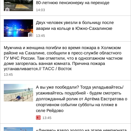
80-летнюю пенсионерку на переходе
14:03
Двух человек увезли в больницу после
аварии на кольце в Южно-Сахалинске
13:45
Мужчина и женщина погибли во время пожара в Холмском
районе на Сахалине, сообщили в пресс-службе областного
ГУ МЧС России. Там отметили, что в одноэтажном частном
доме загорелась ванная комната. Причина пожара
устанавливается.//
ТАСС / Восток
13:45
А вы уже пообедали? Тогда укладывайтесь/
усаживайтесь поудобней - будем смотреть
долгожданный ролик от Артёма Евстратова о
спортивном событии субботы на пляже в
селе Рейдово
13:45
«Динамо» взяло золото на этапе чемпионата