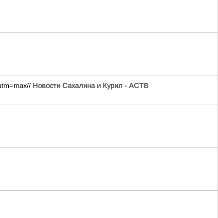
?utm=max//
Новости Сахалина и Курил - АСТВ