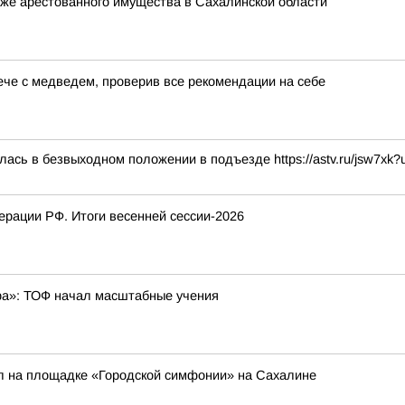
же арестованного имущества в Сахалинской области
рече с медведем, проверив все рекомендации на себе
ась в безвыходном положении в подъезде https://astv.ru/jsw7xk
рации РФ. Итоги весенней сессии-2026
бра»: ТОФ начал масштабные учения
л на площадке «Городской симфонии» на Сахалине