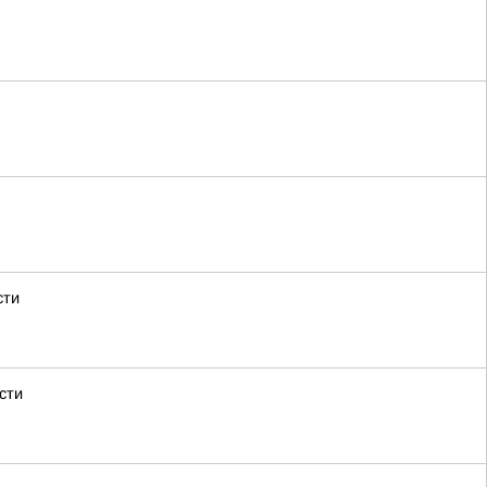
сти
сти