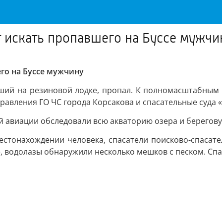
 искать пропавшего на Буссе мужчи
го на Буссе мужчину
дший на резиновой лодке, пропал. К полномасштабным
авления ГО ЧС города Корсакова и спасательные суда «
й авиации обследовали всю акваторию озера и берегову
тонахождении человека, спасатели поисково-спасател
, водолазы обнаружили несколько мешков с песком. Спа