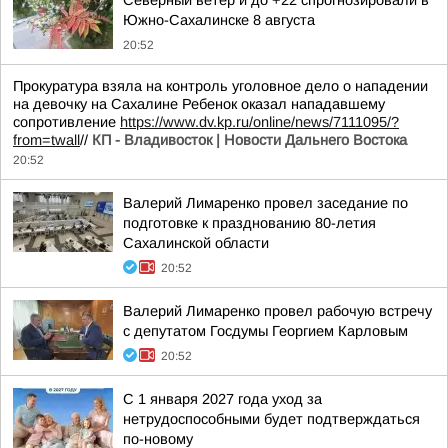
Северный ветер и до +22 спрогнозировали в
Южно-Сахалинске 8 августа
20:52
Прокуратура взяла на контроль уголовное дело о нападении
на девочку на Сахалине Ребенок оказал нападавшему
сопротивление
https://www.dv.kp.ru/online/news/7111095/?
from=twall
//
КП - Владивосток | Новости Дальнего Востока
20:52
Валерий Лимаренко провел заседание по
подготовке к празднованию 80-летия
Сахалинской области
20:52
Валерий Лимаренко провел рабочую встречу
с депутатом Госдумы Георгием Карловым
20:52
С 1 января 2027 года уход за
нетрудоспособными будет подтверждаться
по-новому