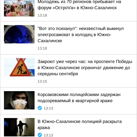
Молодежь из 70 регионов прибывает на
форум «ОстроVа» в Южно-Сахалинск
13:18
"Вот это психанул": неизвестный выкинул
электросамокат в колодец в Южно-
Сахалинске
13:18
Закроют уже через час: на проспекте Победы
в Южно-Сахалинске ограничат движение до
середины сентября
13:15
Корсаковскими полицейскими задержан
подозреваемый в квартирной краже
13:13
В Южно-Сахалинске полицией раскрыта
кража
13:13