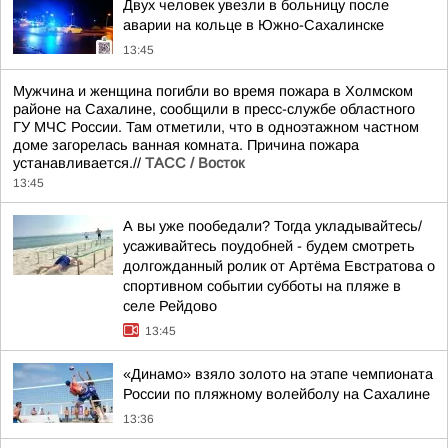
Двух человек увезли в больницу после
аварии на кольце в Южно-Сахалинске
13:45
Мужчина и женщина погибли во время пожара в Холмском
районе на Сахалине, сообщили в пресс-службе областного
ГУ МЧС России. Там отметили, что в одноэтажном частном
доме загорелась ванная комната. Причина пожара
устанавливается.//
ТАСС / Восток
13:45
А вы уже пообедали? Тогда укладывайтесь/
усаживайтесь поудобней - будем смотреть
долгожданный ролик от Артёма Евстратова о
спортивном событии субботы на пляже в
селе Рейдово
13:45
«Динамо» взяло золото на этапе чемпионата
России по пляжному волейболу на Сахалине
13:36