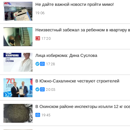
Не дайте важной новости пройти мимо!
19:06
Неизвестный забежал за ребенком в квартиру
17:20
Лица избиркома: Дина Суслова
17:28
В Южно-Сахалинске чествуют строителей
20:03
В Охинском районе инспекторы изъяли 12 кг ос
19:45