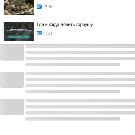
17:28
Где и когда ловить горбушу
17:51