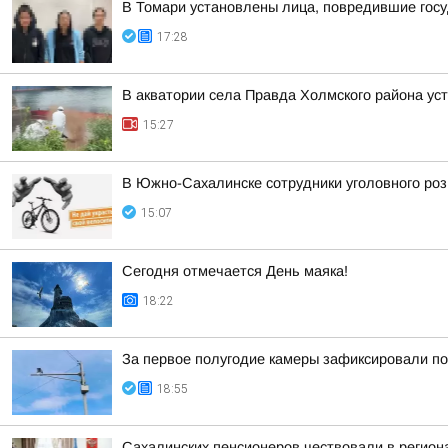
В Томари установлены лица, повредившие гос
17:28
В акватории села Правда Холмского района ус
15:27
В Южно-Сахалинске сотрудники уголовного роз
15:07
Сегодня отмечается День маяка!
18:22
За первое полугодие камеры зафиксировали по
18:55
Сахалинских пенсионеров чествовали в регио