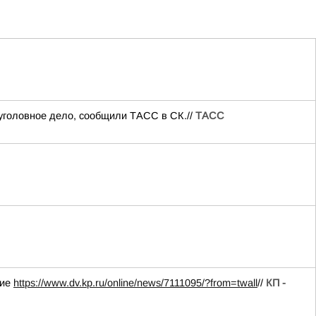
уголовное дело, сообщили ТАСС в СК.//
ТАСС
ние
https://www.dv.kp.ru/online/news/7111095/?from=twall
//
КП -