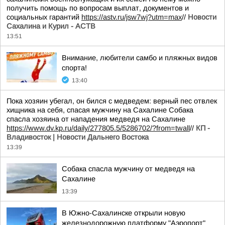
получить помощь по вопросам выплат, документов и
социальных гарантий
https://astv.ru/jsw7wj?utm=max
//
Новости
Сахалина и Курил - АСТВ
13:51
Внимание, любители самбо и пляжных видов
спорта!
13:40
Пока хозяин убегал, он бился с медведем: верный пес отвлек
хищника на себя, спасая мужчину на Сахалине Собака
спасла хозяина от нападения медведя на Сахалине
https://www.dv.kp.ru/daily/277805.5/5286702/?from=twall
//
КП -
Владивосток | Новости Дальнего Востока
13:39
Собака спасла мужчину от медведя на
Сахалине
13:39
В Южно-Сахалинске открыли новую
железнодорожную платформу "Аэропорт"