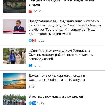
Сегодня побеждает тот, кто видит на шаг
вперед
20:10
Представляем вашему вниманию интервью
работника прокуратуры Сахалинской области
в рубрике "Гость студии" программы "Наш
день" телекомпании АСТВ
19:22
«Синий платочек» и штурм Хандаса: в
Смирныховском районе почтили память
освободителей
12:12
Дожди только на Курилах: погода в
Сахалинской области на 10 августа
17:24
В гостях у пожарных и спасателей
17:09