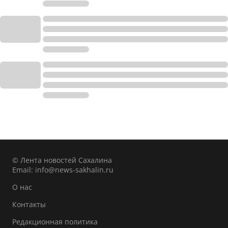
© Лента новостей Сахалина
Email:
info@news-sakhalin.ru
О нас
Контакты
Редакционная политика