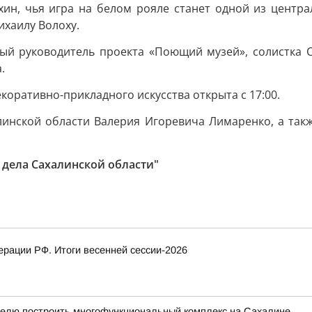
хин, чья игра на белом рояле станет одной из центра
ихаилу Волоху.
ый руководитель проекта «Поющий музей», солистка С
.
оративно-прикладного искусства открыта с 17:00.
линской области Валерия Игоревича Лимаренко, а такж
 дела Сахалинской области"
рации РФ. Итоги весенней сессии-2026
елю построить многофункциональный комплекс на Сахалине