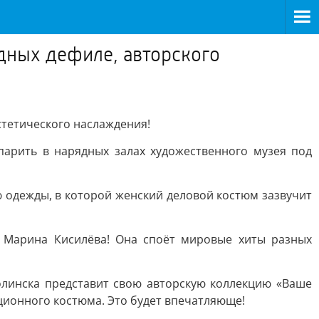
дных дефиле, авторского
стетического наслаждения!
арить в нарядных залах художественного музея под
 одежды, в которой женский деловой костюм зазвучит
в Марина Кисилёва! Она споёт мировые хиты разных
олинска представит свою авторскую коллекцию «Ваше
ционного костюма. Это будет впечатляюще!