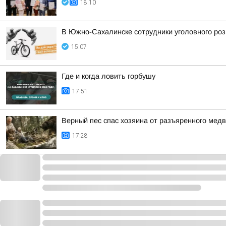
18:10
В Южно-Сахалинске сотрудники уголовного роз
15:07
Где и когда ловить горбушу
17:51
Верный пес спас хозяина от разъяренного мед
17:28