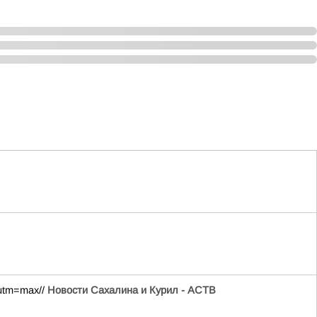
?utm=max//
Новости Сахалина и Курил - АСТВ