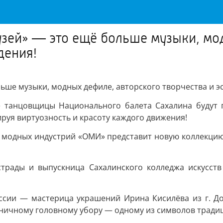
узей» — это ещё больше музыки, мо
дения!
ьше музыки, модных дефиле, авторского творчества и э
е танцовщицы Национального балета Сахалина будут п
уя виртуозность и красоту каждого движения!
 модных индустрий «ОМИ» представит новую коллекцию
эстрады и выпускница Сахалинского колледжа искусст
ссии — мастерица украшений Ирина Кисилёва из г. Д
дничному головному убору — одному из символов тради