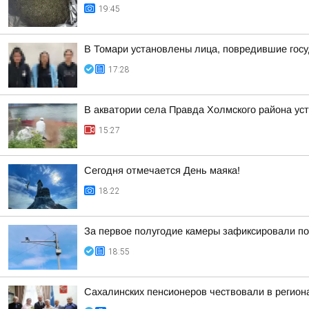
19:45
В Томари установлены лица, повредившие гос
17:28
В акватории села Правда Холмского района ус
15:27
Сегодня отмечается День маяка!
18:22
За первое полугодие камеры зафиксировали по
18:55
Сахалинских пенсионеров чествовали в регио